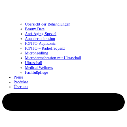
Übersicht der Behandlungen
Beauty Date
Anti-Aging-Spezial
Aquadermabrasion
IONTO-Aquasonic
IONTO – Radiofrequenz
Microneedling
Microdermabrasion mit Ultraschall
Ultraschall
Medical Wellness
Fachfußpflege
Preise
Produkte
Über uns