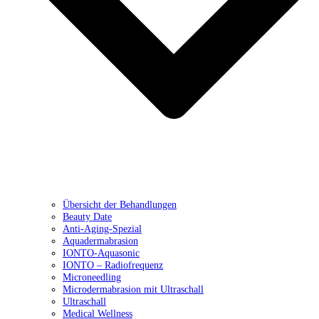
Übersicht der Behandlungen
Beauty Date
Anti-Aging-Spezial
Aquadermabrasion
IONTO-Aquasonic
IONTO – Radiofrequenz
Microneedling
Microdermabrasion mit Ultraschall
Ultraschall
Medical Wellness